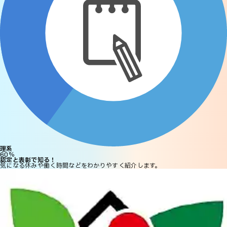
理系
%
60
認定と表彰で知る！
気になる休みや働く時間などを
わかりやすく紹介します。