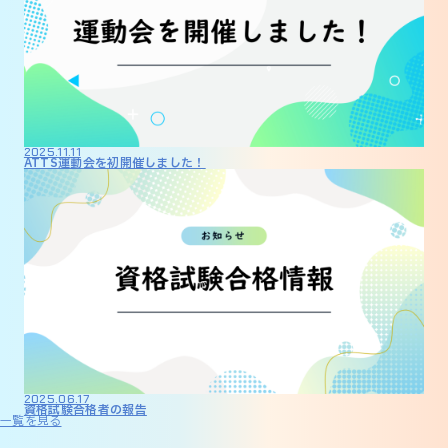
2025.11.11
ATTS運動会を初開催しました！
2025.06.17
資格試験合格者の報告
一覧を見る