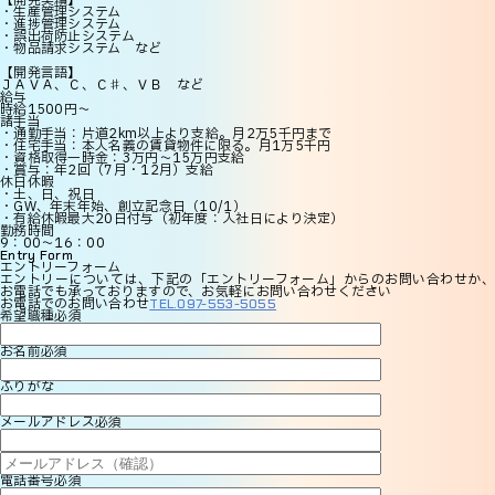
【開発実績】
・生産管理システム
・進捗管理システム
・誤出荷防止システム
・物品請求システム など
【開発言語】
ＪＡＶＡ、Ｃ、Ｃ♯、ＶＢ など
給与
時給1500円～
諸手当
・通勤手当：片道2km以上より支給。月2万5千円まで
・住宅手当：本人名義の賃貸物件に限る。月1万5千円
・資格取得一時金：3万円～15万円支給
・賞与：年2回（7月・12月）支給
休日休暇
・土、日、祝日
・GW、年末年始、創立記念日（10/1）
・有給休暇最大20日付与（初年度：入社日により決定）
勤務時間
9：00～16：00
Entry Form
エントリーフォーム
エントリーについては、下記の「エントリーフォーム」からのお問い合わせか、
お電話でも承っておりますので、お気軽にお問い合わせください
お電話でのお問い合わせ
TEL.097-553-5055
希望職種
必須
お名前
必須
ふりがな
メールアドレス
必須
電話番号
必須