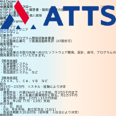
Mid Career
中途採用
中途採用・選考フロー
エントリー
履歴書・職務経歴書の提出
STEP 01
書類選考会
STEP 02
最終選考会
個人面接
STEP 03
採用
Job Description
募集要項
プログラマー
システムエンジニア
RECRUIT
パートタイム
応募条件
３年以上のプログラム開発経験者優遇
※未経験者応募可 ※普通自動車免許（AT限定可）
募集職種
プログラマー
業務内容
主に製造業のお取引先様へ向けたソフトウェア開発、設計、保守、プログラムの
開発業務を行っていただきます。
【開発実績】
・生産管理システム
・進捗管理システム
・誤出荷防止システム
・物品請求システム など
【開発言語】
ＪＡＶＡ、Ｃ、Ｃ＃、ＶＢ など
給与
月19万～25万円 ※スキル・経験により決定
諸手当
・通勤手当：片道2km以上より支給。月2万5千円まで
・住宅手当：本人名義の賃貸物件に限る。月1万5千円
・資格取得一時金：3万円～15万円支給
・賞与：年2回（7月・12月）支給
休日休暇
・土、日、祝日
・GW、年末年始、創立記念日（10/1）
・有給休暇最大20日付与（初年度：入社日により決定）
勤務時間