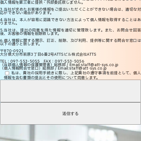
個人情報を第三者に提供・外部委託致しません。
3.当社が求めたお客様の情報をご提出いただくことができない場合は、適切な対
応ができない場合があります。
4.当社は、本人が容易に認識できない方法によって個人情報を取得することはあ
りません。
5.当社は、提出の同意を得た情報を適切に管理致します。また、お問合せ回答
後、お客様の情報を削除致します。
6.個人情報に関する開示、訂正、削除、及び利用、提供等に関する問合せ窓口は
以下の通りと致します。
〒870-0921
大分県大分市萩原3丁目6番2号ATTSビル株式会社ATTS
TEL：097-553-5055 FAX：097-553-5056
（当該個人情報の保護管理者）総務部 / Email:staff@att-sys.co.jp
（個人情報問合せ窓口）総務部 / Email:staff@att-sys.co.jp
私は、貴社の採用手続きに際し、上記貴社の遵守事項を前提として、
個人
情報を含む書類の提出とその使用について同意します。