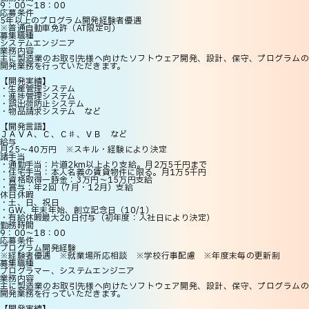
9：00～18：00
応募条件
5年以上のプログラム開発経験者優遇
※普通自動車免許（AT限定可）
募集職種
システムエンジニア
業務内容
主に製造業のお取引先様へ向けたソフトウェア開発、設計、保守、プログラムの
開発業務を行っていただきます。
【開発実績】
・生産管理システム
・進捗管理システム
・誤出荷防止システム
・物品請求システム など
【開発言語】
ＪＡＶＡ、Ｃ、Ｃ♯、ＶＢ など
給与
月25〜40万円 ※スキル・経験により決定
諸手当
・通勤手当：片道2km以上より支給。月2万5千円まで
・住宅手当：本人名義の賃貸物件に限る。月1万5千円
・資格取得一時金：3万円～15万円支給
・賞与：年2回（7月・12月）支給
休日休暇
・土、日、祝日
・GW、年末年始、創立記念日（10/1）
・有給休暇最大20日付与（初年度：入社日により決定）
勤務時間
9：00～18：00
応募条件
プログラム開発経験
※経験者優遇 ※就業場所応相談 ※学校行事配慮 ※年度末毎の更新制
募集職種
プログラマー、システムエンジニア
業務内容
主に製造業のお取引先様へ向けたソフトウェア開発、設計、保守、プログラムの
開発業務を行っていただきます。