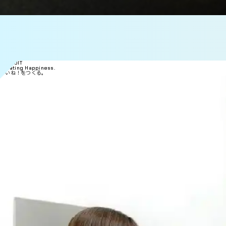
RECRUIT
Creating Happiness.
いいね！をつくる。