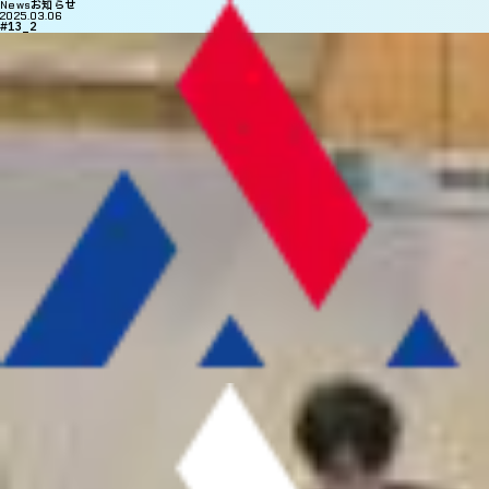
お知らせ
News
2025.03.06
#13_2