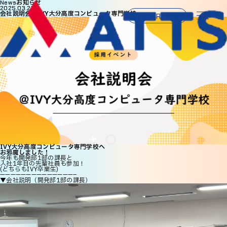
お知らせ
News
2025.03.27
会社説明会＠IVY大分高度コンピュータ専門学校
RECRUIT
IVY大分高度コンピュータ専門学校へ
お邪魔しました！
今年も開発部1部の課長と
入社1年目の先輩社員も参加！
(どちらもIVY卒業生)
——————————————–
▼会社説明（開発部1部の課長）