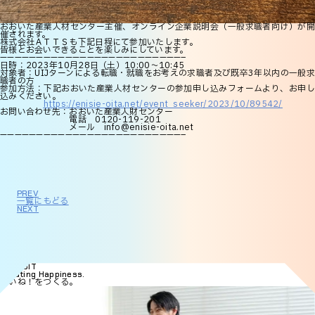
おおいた産業人材センター主催、オンライン企業説明会（一般求職者向け）が開
催されます。
株式会社ＡＴＴＳも下記日程にて参加いたします。
皆様とお会いできることを楽しみにしています。
—————————————————————————–
日時：2023年10月28日（土）10:00～10:45
対象者：UIJターンによる転職・就職をお考えの求職者及び既卒3年以内の一般求
職者の方
参加方法：下記おおいた産業人材センターの参加申し込みフォームより、お申し
込みください。
https://enisie-oita.net/event_seeker/2023/10/89542/
お問い合わせ先：おおいた産業人財センター
電話 0120-119-201
メール info@enisie-oita.net
—————————————————————————–
PREV
一覧にもどる
NEXT
RECRUIT
Creating Happiness.
いいね！をつくる。